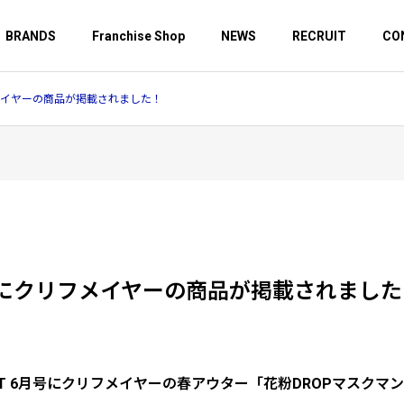
BRANDS
Franchise Shop
NEWS
RECRUIT
CO
フメイヤーの商品が掲載されました！
企業理念
6月号にクリフメイヤーの商品が掲載されまし
SDGｓ
YER
GYPSY＆SONS
OUT 6月号にクリフメイヤーの春アウター「花粉DROPマスク
ー
ジプシーアンドサンズ