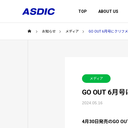
TOP
ABOUT US
お知らせ
メディア
GO OUT 6月号にクリ
会社概要
AboutUS
BRANDS
メディア
アスディックについて
取扱いブランド
GO OUT 
生産工場
2024.05.16
KRIFF MA
4月30日発売のGO 
クリフメイヤ