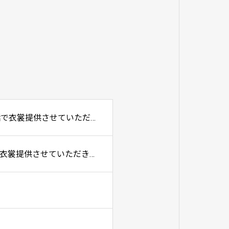
テレビ東京 月曜23時6分 「夫を殺したはずなのに」 4話で衣裳提供させていただきました。
フジテレビ毎週火曜よる9時、「さよならノワール」第4話に衣裳提供させていただきました。